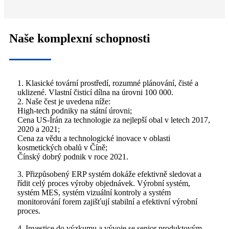
Naše komplexní schopnosti
1. Klasické tovární prostředí, rozumné plánování, čisté a
uklizené. Vlastní čisticí dílna na úrovni 100 000.
2. Naše čest je uvedena níže:
High-tech podniky na státní úrovni;
Cena US-Írán za technologie za nejlepší obal v letech 2017,
2020 a 2021;
Cena za vědu a technologické inovace v oblasti
kosmetických obalů v Číně;
Čínský dobrý podnik v roce 2021.
3. Přizpůsobený ERP systém dokáže efektivně sledovat a
řídit celý proces výroby objednávek. Výrobní systém,
systém MES, systém vizuální kontroly a systém
monitorování forem zajišťují stabilní a efektivní výrobní
proces.
4. Investice do výzkumu a vývoje se senior produktovým