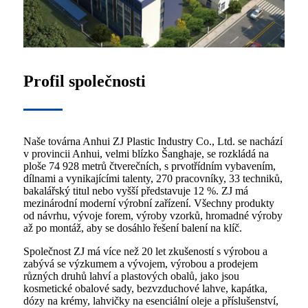
Profil společnosti
Naše továrna Anhui ZJ Plastic Industry Co., Ltd. se nachází
v provincii Anhui, velmi blízko Šanghaje, se rozkládá na
ploše 74 928 metrů čtverečních, s prvotřídním vybavením,
dílnami a vynikajícími talenty, 270 pracovníky, 33 techniků,
bakalářský titul nebo vyšší představuje 12 %. ZJ má
mezinárodní moderní výrobní zařízení. Všechny produkty
od návrhu, vývoje forem, výroby vzorků, hromadné výroby
až po montáž, aby se dosáhlo řešení balení na klíč.
Společnost ZJ má více než 20 let zkušeností s výrobou a
zabývá se výzkumem a vývojem, výrobou a prodejem
různých druhů lahví a plastových obalů, jako jsou
kosmetické obalové sady, bezvzduchové lahve, kapátka,
dózy na krémy, lahvičky na esenciální oleje a příslušenství,