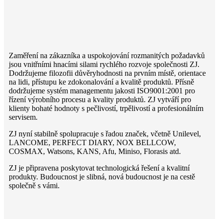
Zaměření na zákazníka a uspokojování rozmanitých požadavků
jsou vnitřními hnacími silami rychlého rozvoje společnosti ZJ.
Dodržujeme filozofii důvěryhodnosti na prvním místě, orientace
na lidi, přístupu ke zdokonalování a kvalitě produktů. Přísně
dodržujeme systém managementu jakosti ISO9001:2001 pro
řízení výrobního procesu a kvality produktů. ZJ vytváří pro
klienty bohaté hodnoty s pečlivostí, trpělivostí a profesionálním
servisem.
ZJ nyní stabilně spolupracuje s řadou značek, včetně Unilevel,
LANCOME, PERFECT DIARY, NOX BELLCOW,
COSMAX, Watsons, KANS, Afu, Miniso, Florasis atd.
ZJ je připravena poskytovat technologická řešení a kvalitní
produkty. Budoucnost je slibná, nová budoucnost je na cestě
společně s vámi.