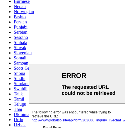
Burmese
Nepali
Norwegian
Pashto
Persian
Punjabi
Serbian
Sesotho
Sinhala
Slovak
Slovenian
Somali
Samoan
Scots Gaelic
Shona
Sindhi
Sundanese
Swahili
Tajik
Tamil
Telugu
Thai
Ukrainian
Urdu
Uzbek