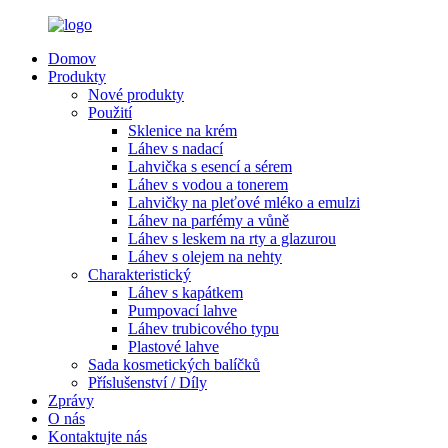
Domov
Produkty
Nové produkty
Použití
Sklenice na krém
Láhev s nadací
Lahvička s esencí a sérem
Láhev s vodou a tonerem
Lahvičky na pleťové mléko a emulzi
Láhev na parfémy a vůně
Láhev s leskem na rty a glazurou
Láhev s olejem na nehty
Charakteristický
Láhev s kapátkem
Pumpovací lahve
Láhev trubicového typu
Plastové lahve
Sada kosmetických balíčků
Příslušenství / Díly
Zprávy
O nás
Kontaktujte nás