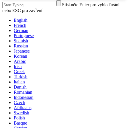
Stiskněte Enter pro vyhledávání
nebo ESC pro zavření
English
French
German
Portuguese
Spanish
Russian
Japanese
Korean
Arabic
Irish
Greek
Turkish
Italian
Danish
Romanian
Indonesian
Czech
Afrikaans
Swedish
Polish
Basque