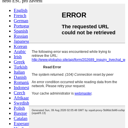
nebo ESC pro zavření
English
French
German
Portuguese
Spanish
Russian
Japanese
Korean
Arabic
Irish
Greek
Turkish
Italian
Danish
Romanian
Indonesian
Czech
Afrikaans
Swedish
Polish
Basque
Catalan
Esperanto