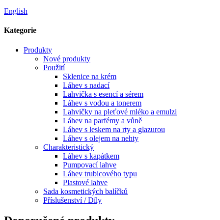
English
Kategorie
Produkty
Nové produkty
Použití
Sklenice na krém
Láhev s nadací
Lahvička s esencí a sérem
Láhev s vodou a tonerem
Lahvičky na pleťové mléko a emulzi
Láhev na parfémy a vůně
Láhev s leskem na rty a glazurou
Láhev s olejem na nehty
Charakteristický
Láhev s kapátkem
Pumpovací lahve
Láhev trubicového typu
Plastové lahve
Sada kosmetických balíčků
Příslušenství / Díly