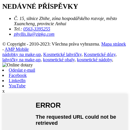
NEDÁVNÉ PŘÍSPĚVKY
Č. 15, silnice Zhihe, zóna hospodářského rozvoje, město
Xuancheng, provincie Anhui
Tel.:
0563-3395255
phyllis.liu@zjpkg.com
© Copyright - 2010-2023: Všechna práva vyhrazena.
Mapa stránek
-
AMP Mobile
nádobky na make-up
,
Kosmetické lahvičky
,
Kosmetické dózy
,
lahvičky na make-up
,
kosmetické obaly
,
kosmetické nádoby
,
Odeslat e-mail
Facebook
LinkedIn
YouTube
x