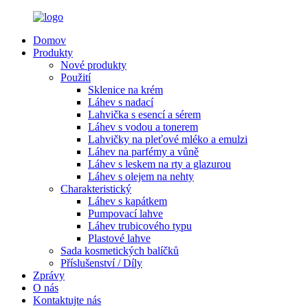
Domov
Produkty
Nové produkty
Použití
Sklenice na krém
Láhev s nadací
Lahvička s esencí a sérem
Láhev s vodou a tonerem
Lahvičky na pleťové mléko a emulzi
Láhev na parfémy a vůně
Láhev s leskem na rty a glazurou
Láhev s olejem na nehty
Charakteristický
Láhev s kapátkem
Pumpovací lahve
Láhev trubicového typu
Plastové lahve
Sada kosmetických balíčků
Příslušenství / Díly
Zprávy
O nás
Kontaktujte nás